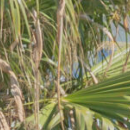
HG Hotel Il Settebello offre servizi essenziali per una 
Check-in:
Dalle ore 14:00.
Check-out:
Entro le ore 10:30.
Accessibilità:
Ascensore presente per tutti i piani.
Dove si trova esattamente l'HG H
HG Hotel Il Settebello si trova direttamente fronte mare 
Perché l'hotel è la scelta ideal
L'HG Hotel Il Settebello è perfetto per le coppie grazie
È disponibile un parcheggio pres
Sì, l'HG Hotel Il Settebello dispone di un parcheggio pri
Quali sono gli orari di check-in 