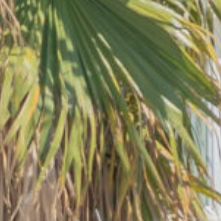
Sì, l'HG Hotel Il Settebello è ideale per le famiglie gra
La struttura è accessibile agli os
Sì, l'HG Hotel Il Settebello garantisce la piena accessibi
Quali attrazioni si possono visit
L'HG Hotel Il Settebello dista solo 1,2 km dall'Acqua Vill