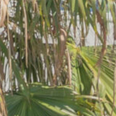
Presso l'HG Hotel Il Settebello il check-in è garantito a 
Che tipologie di camere sono pre
L'HG Hotel Il Settebello offre 39 camere in stile tradizion
Com'è il servizio di ristorazion
Il Ristorante Panoramico dell'HG Hotel Il Settebello è spe
La connessione Wi-Fi è inclusa 
Sì, l'HG Hotel Il Settebello offre gratuitamente una conne
Qual è la politica dell'hotel rigu
HG Hotel Il Settebello è una struttura pet-friendly che a
L'hotel è consigliato per una v