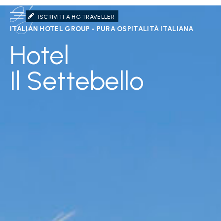
ISCRIVITI A HG TRAVELLER
ITALIAN HOTEL GROUP - PURA OSPITALITÀ ITALIANA
Hotel
Il Settebello
HG Hotel Il Settebello: Pan
HG Hotel Il Settebello è un hotel 3 stelle situato diret
HG Hotel Il Settebello in sintesi
Posizione:
Fronte mare assoluto (0m dalla spiaggia) 
Ristorazione:
Ristorante panoramico
con cucina tip
Recensioni:
Punteggio di 3.8/5 su Google Business 
Servizi:
Solarium panoramico sul tetto, Wi-Fi in fib
Animali:
Struttura pet-friendly con supplemento di