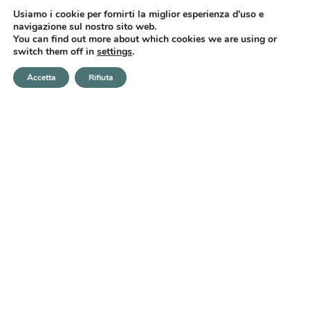
Usiamo i cookie per fornirti la miglior esperienza d'uso e
navigazione sul nostro sito web.
You can find out more about which cookies we are using or
switch them off in
settings
.
PRENOTA ORA
Accetta
Rifiuta
E-MAIL
WHATSAPP
CHIAMA
Hotel 3
stelle
a Marina
di Cecina
Nel cuore della Costa