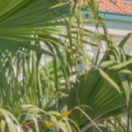
Tipologia Camera
Max Ospiti
Vista
Matrimoniale Standard
2
Città / Interna
Matrimoniale Vista Mare
2
Mare Frontale/La
Tripla Family
3
Mare o Città
Quadrupla Family
4
Mare o Città
L'HG Hotel Il Settebello è un
HG Hotel Il Settebello accoglie con piacere gli animali 
Servizi principali e politich